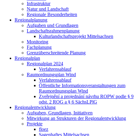
Infrastruktur
Natur und Landschaft
Regionale Besonderheiten
Regionalplanung
Aufgaben und Grundlagen
Landschaftsrahmenplanung
Kulturlandschaftsprojekt Mittelsachsen
Monitoring
Fachplanung
Grenzüberschreitende Planung
Regionalplan
Regionalplan 2024
Verfahrensablauf
Raumordnungsplan Wind
Verfahrensablauf
Öffentliche Informationsveranstaltungen zum
Raumordnungsplan Wind
Zveřejnění a projednání návrhu ROPW podle § 9
odst. 2 ROG a § 6 SächsLPlG
Regionalentwicklung
Aufgaben, Grundlagen, Initiativen
Mitwirkung an Strukturen der Regionalentwicklung
Projekte
floez
Sagenhaftes Mittelsachsen