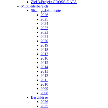
Ziel 3-Projekt CROSS-DATA
Mitgliederbereich
Sitzungsdokumente
2026
2025
2024
2023
2022
2021
2020
2019
2018
2017
2016
2015
2014
2013
2012
2011
2010
2009
2008
Beschlüsse
2026
2025