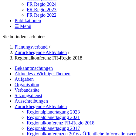
FR Regio 2024
FR Regio 2023
FR Regio 2022
Publikationen
☰ Menü
Sie befinden sich hier:
Planungsverband
/
Zurückliegende Aktivitäten
/
Regionalkonferenz FR-Regio 2018
Bekanntmachungen
Aktuelles / Wichtige Themen
Aufgaben
Organisation
Verbandsräte
Sitzungsdienst
Ausschreibungen
Zurückliegende Aktivitäten
Regionalplanertagung 2023
Regionalplanertagung 2021
Regionalkonferenz FR-Regio 2018
Regionalplanertagung 2017
Regionalkonferenzen 2016 - Öffentliche Informationsve