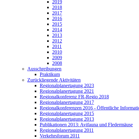
2019
2018
2017
2016
2015
2014
2013
2012
2011
2010
2009
2008
Ausschreibungen
Praktikum
Zurückliegende Aktivitäten
Regionalplanertagung 2023
Regionalplanertagung 2021
Regionalkonferenz FR-Regio 2018
Regionalplanertagung 2017
Regionalkonferenzen 2016 - Öffentliche Informat
Regionalplanertagung 2015
Regionalplanertagung 2013
Publikationen 2013: Avifauna und Fledermäuse
Regionalplanertagung 2011
Verkehrsforum 2011