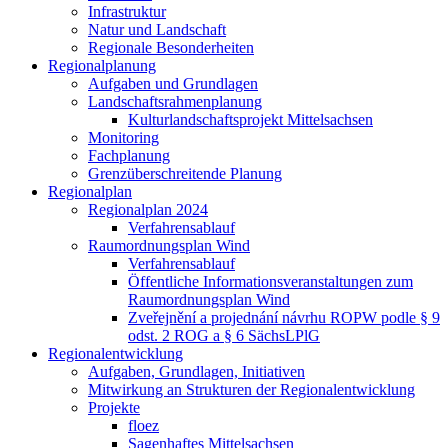
Infrastruktur
Natur und Landschaft
Regionale Besonderheiten
Regionalplanung
Aufgaben und Grundlagen
Landschaftsrahmenplanung
Kulturlandschaftsprojekt Mittelsachsen
Monitoring
Fachplanung
Grenzüberschreitende Planung
Regionalplan
Regionalplan 2024
Verfahrensablauf
Raumordnungsplan Wind
Verfahrensablauf
Öffentliche Informationsveranstaltungen zum
Raumordnungsplan Wind
Zveřejnění a projednání návrhu ROPW podle § 9
odst. 2 ROG a § 6 SächsLPlG
Regionalentwicklung
Aufgaben, Grundlagen, Initiativen
Mitwirkung an Strukturen der Regionalentwicklung
Projekte
floez
Sagenhaftes Mittelsachsen